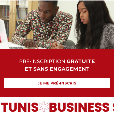
PRE-INSCRIPTION
GRATUITE
ET SANS ENGAGEMENT
JE ME PRÉ-INSCRIS
 TUNIS
BUSINESS